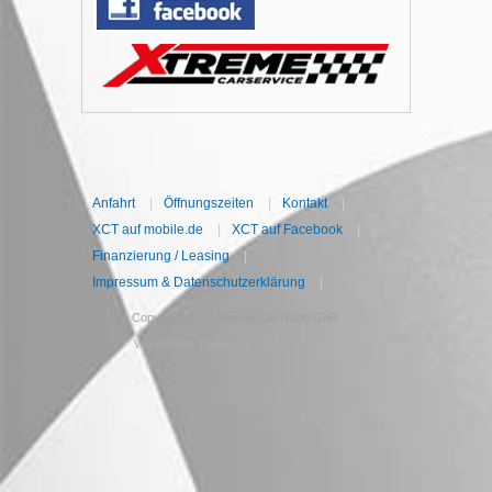
Anfahrt
|
Öffnungszeiten
|
Kontakt
|
XCT auf mobile.de
|
XCT auf Facebook
|
Finanzierung / Leasing
|
Impressum & Datenschutzerklärung
|
Copyright 2017 Xtreme CarTrade GbR
WordPress Theme by
Simple Themes